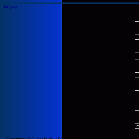
Lingala
In